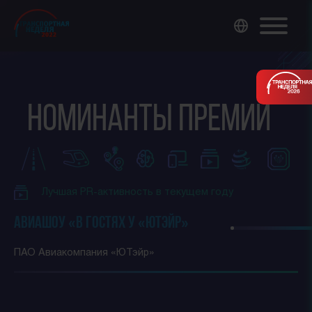
Номинанты премии
Лучшая PR-активность в текущем году
Авиашоу «В гостях у «ЮТэйр»
ПАО Авиакомпания «ЮТэйр»