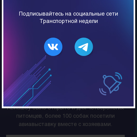
спасателей с вертолета Ми-8АМТ
и эвакуация на носилках, тушение пожара
Подписывайтесь на социальные сети
с воздуха, групповые полеты самолетов-
Транспортной недели
амфибий, перевозка автомобиля
на внешней подвеске, воздушные бои и др.
Благодаря эффективной PR-кампании,
всего за пару часов билеты на вертолетные
экскурсии были раскуплены онлайн — 600
счастливчиков увидели Тюмень с высоты
птичьего полета на современных
модификациях вертолета Ми-8.
Авиашоу было открыто и для четвероногих
питомцев, более 100 собак посетили
авиавыставку вместе с хозяевами.