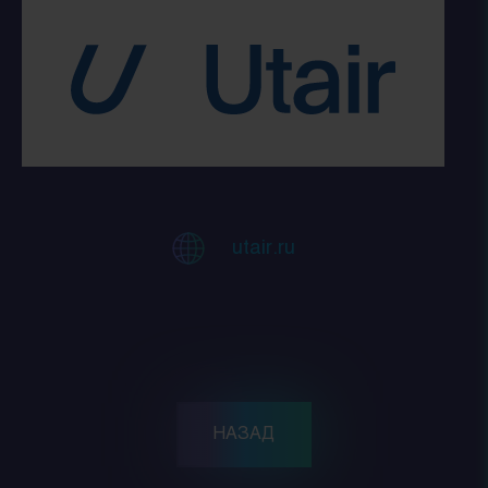
utair.ru
НАЗАД