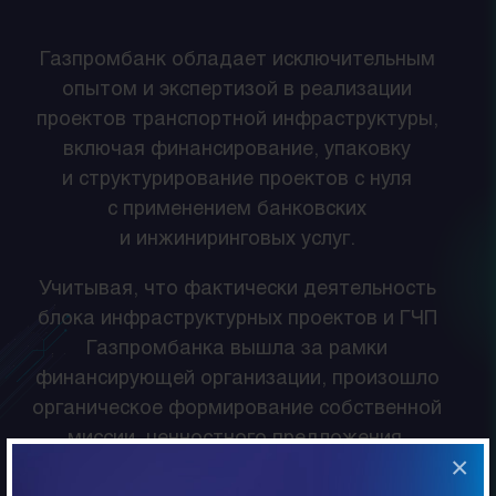
Газпромбанк обладает исключительным
опытом и экспертизой в реализации
проектов транспортной инфраструктуры,
включая финансирование, упаковку
и структурирование проектов с нуля
с применением банковских
и инжиниринговых услуг.
Учитывая, что фактически деятельность
блока инфраструктурных проектов и ГЧП
Газпромбанка вышла за рамки
финансирующей организации, произошло
органическое формирование собственной
миссии, ценностного предложения,
×
позиционирования, что позже вылилось