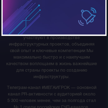
аналитическое сопровождение, цифровые
сервисы и ЭТП.
Мегаигрок — это внутренний консорциум
дочерних и зависимых компаний, обществ
и подразделений Банка, которые
участвуют в производстве
инфраструктурных проектов, объединяя
свой опыт и ключевые компетенции Мы
максимально быстро и с наилучшим
качеством воплощаем в жизнь важнейшие
для страны проекты по созданию
инфраструктуры.
Телеграм-канал #МЕГАИГРОК — основной
канал PR-активности с аудиторией около
5 300 человек менее, чем за полгода стал
№ 1 среди российских ГЧП-каналов.